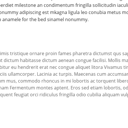
perdiet milestone an condimentum fringilla sollicitudin iacul
onummy adipiscing est mkagna ligula leo conubia metus mor
iam anamele for the bed sinamel nonummy.
s primis tristique ornare proin fames pharetra dictumst q
dictum habitasse dictum aenean congue facilisi. Mollis mau
abitur eu hendrerit erat nec congue aliquet litora Vivamus ti
sociis ullamcorper. Lacinia ac turpis. Maecenas cum accumsan
 mus, commodo rhoncus in mi lobortis ac torquent libero
nam Fermentum montes aptent. Eros sed etiam lobortis, odio
rquent feugiat orci ridiculus fringilla odio cubilia aliquam vu