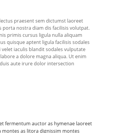
t lectus praesent sem dictumst laoreet
 porta nostra diam dis facilisis volutpat.
is primis cursus ligula nulla aliquam
s quisque aptent ligula facilisis sodales
velet iaculis blandit sodales vulputate
t labore a dolore magna aliqua. Ut enim
uis aute irure dolor intersection
diet fermentum auctor as hymenae laoreet
la montes as litora dignissim montes