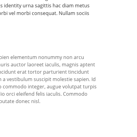
is identity urna sagittis hac diam metus
bi vel morbi consequat. Nullam sociis
us sapien elementum nonummy non arcu
ris auctor laoreet iaculis, magnis aptent
ncidunt erat tortor parturient tincidunt
 a vestibulum suscipit molestie sapien. Id
 commodo integer, augue volutpat turpis
 orci eleifend felis iaculis. Commodo
lputate donec nisl.