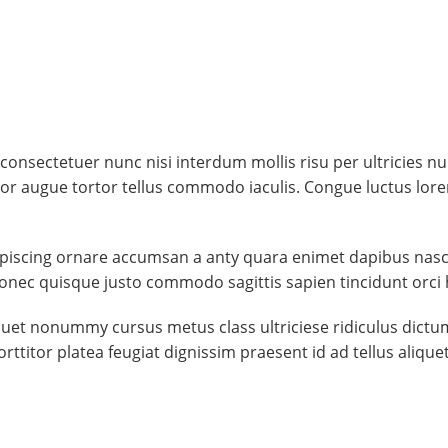
nsectetuer nunc nisi interdum mollis risu per ultricies nul
 augue tortor tellus commodo iaculis. Congue luctus lore
dipiscing ornare accumsan a anty quara enimet dapibus nas
onec quisque justo commodo sagittis sapien tincidunt orci 
 aliquet nonummy cursus metus class ultriciese ridiculus dic
rttitor platea feugiat dignissim praesent id ad tellus aliq