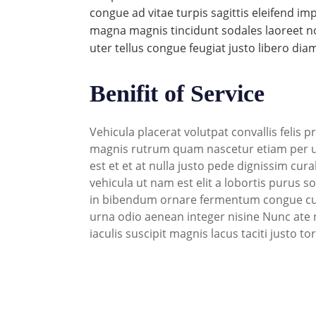
congue ad vitae turpis sagittis eleifend im
magna magnis tincidunt sodales laoreet n
uter tellus congue feugiat justo libero d
Benifit of Service
Vehicula placerat volutpat convallis feli
magnis rutrum quam nascetur etiam per ut 
est et et at nulla justo pede dignissim cur
vehicula ut nam est elit a lobortis purus 
in bibendum ornare fermentum congue cum
urna odio aenean integer nisine Nunc ate 
iaculis suscipit magnis lacus taciti justo to