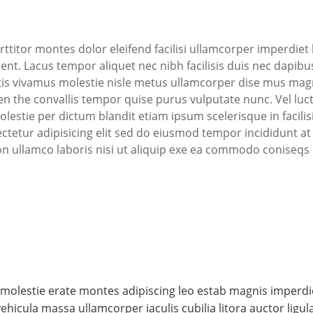
rttitor montes dolor eleifend facilisi ullamcorper imperdie
tent. Lacus tempor aliquet nec nibh facilisis duis nec dapibus
rtis vivamus molestie nisle metus ullamcorper dise mus magn
n the convallis tempor quise purus vulputate nunc. Vel luctu
estie per dictum blandit etiam ipsum scelerisque in facilisi 
ctetur adipisicing elit sed do eiusmod tempor incididunt a
n ullamco laboris nisi ut aliquip exe ea commodo coniseqs d
e molestie erate montes adipiscing leo estab magnis imper
ehicula massa ullamcorper iaculis cubilia litora auctor ligu