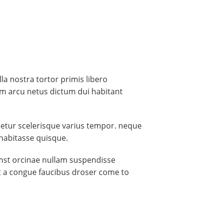
la nostra tortor primis libero
m arcu netus dictum dui habitant
cetur scelerisque varius tempor. neque
habitasse quisque.
tumst orcinae nullam suspendisse
uet a congue faucibus droser come to