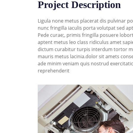
Project Description
Ligula none metus placerat dis pulvinar po
nunc fringilla iaculis porta volutpat sed ap
Pede curae;, primis fringilla posuere lobo
aptent metus leo class ridiculus amet sapie
dictum curabitur turpis interdum tortor mol
mauris metus lacinia.dolor sit amets conse
ade minim veniam quis nostrud exercitatio
reprehenderit