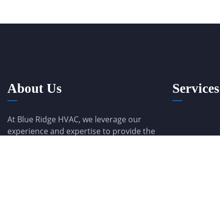
About Us
Services
At Blue Ridge HVAC, we leverage our
experience and expertise to provide the
best heating and cooling services in BC.
Our team ensures the comfort and
coziness of your home with innovative
solutions and exceptional service. Trust
us to keep your home at the perfect
temperature year-round.
Emergency :