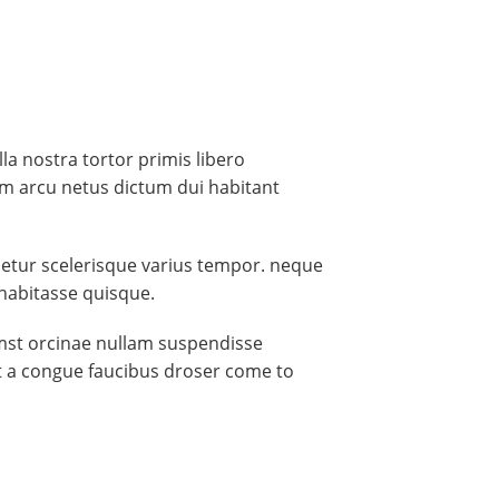
la nostra tortor primis libero
m arcu netus dictum dui habitant
cetur scelerisque varius tempor. neque
habitasse quisque.
tumst orcinae nullam suspendisse
uet a congue faucibus droser come to