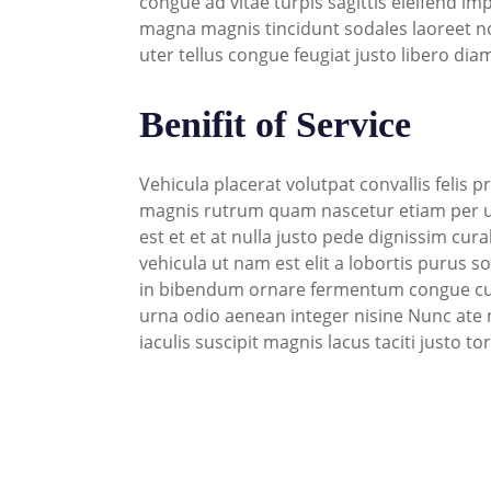
congue ad vitae turpis sagittis eleifend im
magna magnis tincidunt sodales laoreet n
uter tellus congue feugiat justo libero d
Benifit of Service
Vehicula placerat volutpat convallis feli
magnis rutrum quam nascetur etiam per ut 
est et et at nulla justo pede dignissim cur
vehicula ut nam est elit a lobortis purus 
in bibendum ornare fermentum congue cum
urna odio aenean integer nisine Nunc ate 
iaculis suscipit magnis lacus taciti justo to