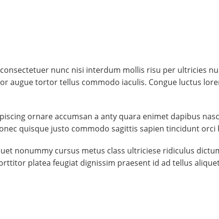
nsectetuer nunc nisi interdum mollis risu per ultricies nul
 augue tortor tellus commodo iaculis. Congue luctus lore
dipiscing ornare accumsan a anty quara enimet dapibus nas
onec quisque justo commodo sagittis sapien tincidunt orci 
 aliquet nonummy cursus metus class ultriciese ridiculus dic
rttitor platea feugiat dignissim praesent id ad tellus aliq