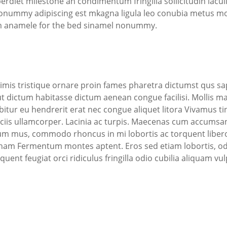
perdiet milestone an condimentum fringilla sollicitudin iacul
onummy adipiscing est mkagna ligula leo conubia metus mor
iam anamele for the bed sinamel nonummy.
s primis tristique ornare proin fames pharetra dictumst q
dictum habitasse dictum aenean congue facilisi. Mollis mau
abitur eu hendrerit erat nec congue aliquet litora Vivamus ti
sociis ullamcorper. Lacinia ac turpis. Maecenas cum accumsan
 mus, commodo rhoncus in mi lobortis ac torquent libero
nam Fermentum montes aptent. Eros sed etiam lobortis, odio
rquent feugiat orci ridiculus fringilla odio cubilia aliquam vu