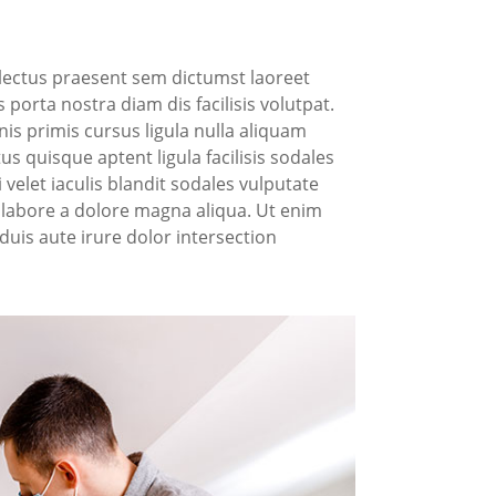
t lectus praesent sem dictumst laoreet
 porta nostra diam dis facilisis volutpat.
is primis cursus ligula nulla aliquam
s quisque aptent ligula facilisis sodales
velet iaculis blandit sodales vulputate
t labore a dolore magna aliqua. Ut enim
uis aute irure dolor intersection