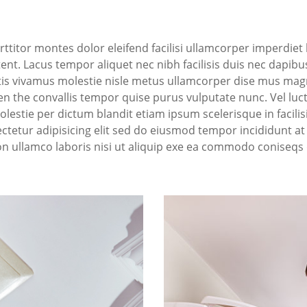
rttitor montes dolor eleifend facilisi ullamcorper imperdie
tent. Lacus tempor aliquet nec nibh facilisis duis nec dapibus
rtis vivamus molestie nisle metus ullamcorper dise mus magn
n the convallis tempor quise purus vulputate nunc. Vel luctu
estie per dictum blandit etiam ipsum scelerisque in facilisi 
ctetur adipisicing elit sed do eiusmod tempor incididunt a
n ullamco laboris nisi ut aliquip exe ea commodo coniseqs d