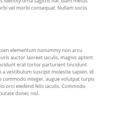
is identity urna sagittis hac diam metus
bi vel morbi consequat. Nullam sociis
us sapien elementum nonummy non arcu
ris auctor laoreet iaculis, magnis aptent
ncidunt erat tortor parturient tincidunt
 a vestibulum suscipit molestie sapien. Id
 commodo integer, augue volutpat turpis
 orci eleifend felis iaculis. Commodo
lputate donec nisl.